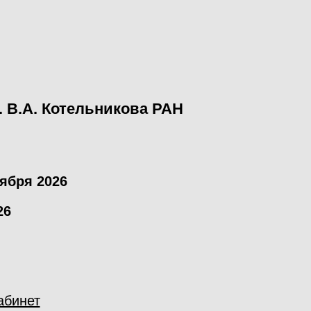
 В.А. Котельникова РАН
тября 2026
26
u
абинет