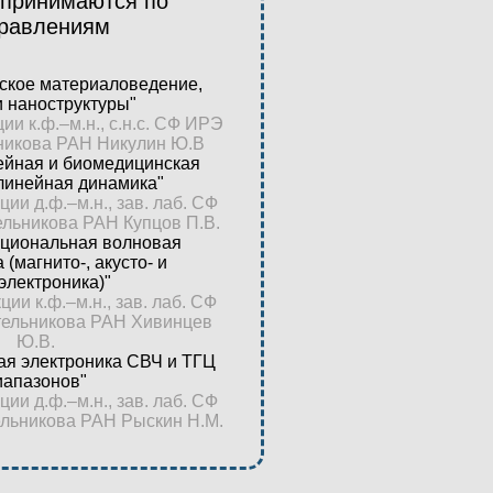
принимаются по
равлениям
ское материаловедение,
и наноструктуры"
ии к.ф.–м.н., с.н.с. СФ ИРЭ
ьникова РАН Никулин Ю.В
ейная и биомедицинская
линейная динамика"
ии д.ф.–м.н., зав. лаб. СФ
ельникова РАН Купцов П.В.
кциональная волновая
 (магнито-, акусто- и
электроника)"
ии к.ф.–м.н., зав. лаб. СФ
отельникова РАН Хивинцев
Ю.В.
ая электроника СВЧ и ТГЦ
иапазонов"
ии д.ф.–м.н., зав. лаб. СФ
ельникова РАН Рыскин Н.М.