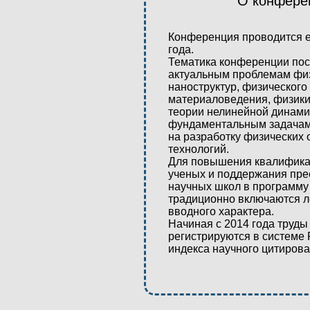
О конфере
Конференция проводится е
года.
Тематика конференции по
актуальным проблемам физ
наноструктур, физического
материаловедения, физики
теории нелинейной динамик
фундаментальным задачам
на разработку физических
технологий.
Для повышения квалифик
ученых и поддержания пре
научных школ в программ
традиционно включаются л
вводного характера.
Начиная с 2014 года труд
регистрируются в системе 
индекса научного цитирова