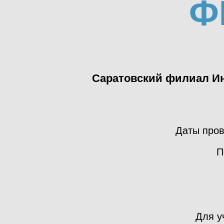
Ф
Саратовский филиал Ин
Даты про
П
Для у